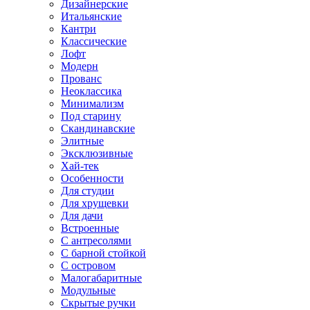
Дизайнерские
Итальянские
Кантри
Классические
Лофт
Модерн
Прованс
Неоклассика
Минимализм
Под старину
Скандинавские
Элитные
Эксклюзивные
Хай-тек
Особенности
Для студии
Для хрущевки
Для дачи
Встроенные
С антресолями
С барной стойкой
С островом
Малогабаритные
Модульные
Скрытые ручки