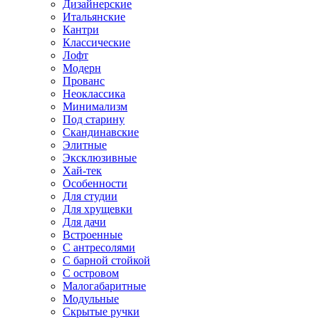
Дизайнерские
Итальянские
Кантри
Классические
Лофт
Модерн
Прованс
Неоклассика
Минимализм
Под старину
Скандинавские
Элитные
Эксклюзивные
Хай-тек
Особенности
Для студии
Для хрущевки
Для дачи
Встроенные
С антресолями
С барной стойкой
С островом
Малогабаритные
Модульные
Скрытые ручки