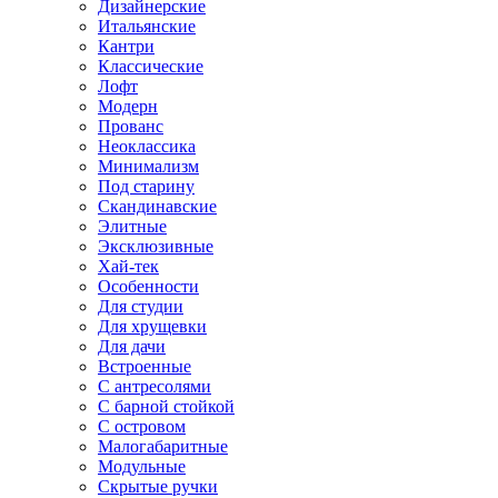
Дизайнерские
Итальянские
Кантри
Классические
Лофт
Модерн
Прованс
Неоклассика
Минимализм
Под старину
Скандинавские
Элитные
Эксклюзивные
Хай-тек
Особенности
Для студии
Для хрущевки
Для дачи
Встроенные
С антресолями
С барной стойкой
С островом
Малогабаритные
Модульные
Скрытые ручки