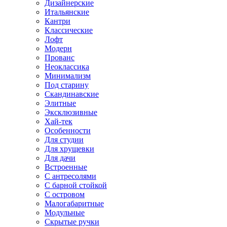
Дизайнерские
Итальянские
Кантри
Классические
Лофт
Модерн
Прованс
Неоклассика
Минимализм
Под старину
Скандинавские
Элитные
Эксклюзивные
Хай-тек
Особенности
Для студии
Для хрущевки
Для дачи
Встроенные
С антресолями
С барной стойкой
С островом
Малогабаритные
Модульные
Скрытые ручки