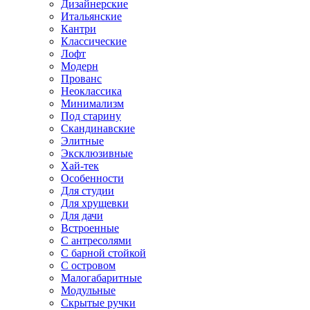
Дизайнерские
Итальянские
Кантри
Классические
Лофт
Модерн
Прованс
Неоклассика
Минимализм
Под старину
Скандинавские
Элитные
Эксклюзивные
Хай-тек
Особенности
Для студии
Для хрущевки
Для дачи
Встроенные
С антресолями
С барной стойкой
С островом
Малогабаритные
Модульные
Скрытые ручки