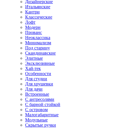
Дизайнерские
Итальянские
Кантри
Классические
Лофт
Модерн
Прованс
Неоклассика
Минимализм
Под старину
Скандинавские
Элитные
Эксклюзивные
Хай-тек
Особенности
Для студии
Для хрущевки
Для дачи
Встроенные
С антресолями
С барной стойкой
С островом
Малогабаритные
Модульные
Скрытые ручки