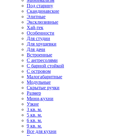
Минимализм
Под старину
Скандинавские
Элитные
Эксклюзивные
Хай-тек
Особенности
Для студии
Для хрущевки
Для дачи
Встроенные
С антресолями
С барной стойкой
С островом
Малогабаритные
Модульные
Скрытые ручки
Размер
Мини-кухни
Узкие
3 кв. м.
5 кв. м.
6 кв. м.
9 кв. м.
Все для кухни