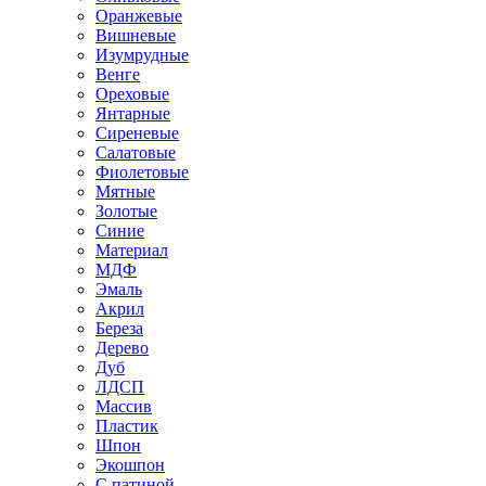
Оранжевые
Вишневые
Изумрудные
Венге
Ореховые
Янтарные
Сиреневые
Салатовые
Фиолетовые
Мятные
Золотые
Синие
Материал
МДФ
Эмаль
Акрил
Береза
Дерево
Дуб
ЛДСП
Массив
Пластик
Шпон
Экошпон
С патиной