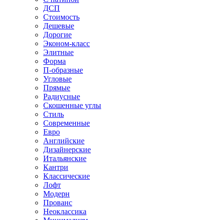
ДСП
Стоимость
Дешевые
Дорогие
Эконом-класс
Элитные
Форма
П-образные
Угловые
Прямые
Радиусные
Скошенные углы
Стиль
Современные
Евро
Английские
Дизайнерские
Итальянские
Кантри
Классические
Лофт
Модерн
Прованс
Неоклассика