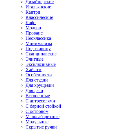
Дизайнерские
Итальянские
Кантри
Классические
Лофт
Модерн
Прованс
Неоклассика
Минимализм
Под старину
Скандинавские
Элитные
Эксклюзивные
Хай-тек
Особенности
Для студии
Для хрущевки
Для дачи
Встроенные
С антресолями
С барной стойкой
С островом
Малогабаритные
Модульные
Скрытые ручки