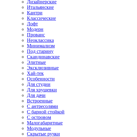
Дизайнерские
Итальянские
Кантри
Классические
Лофт
Модерн
Прованс
Неоклассика
Минимализм
Под старину
Скандинавские
Элитные
Эксклюзивные
Хай-тек
Особенности
Для студии
Для хрущевки
Для дачи
Встроенные
С антресолями
С барной стойкой
С островом
Малогабаритные
Модульные
Скрытые ручки