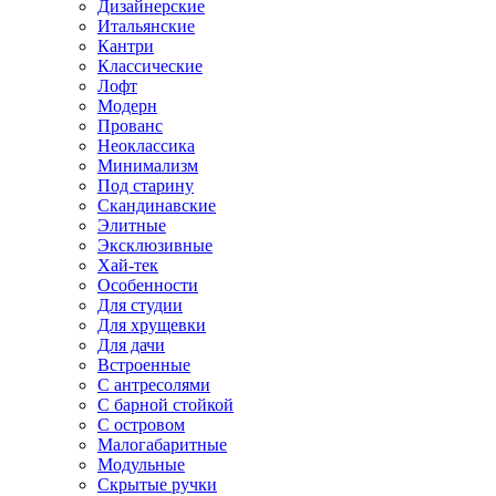
Дизайнерские
Итальянские
Кантри
Классические
Лофт
Модерн
Прованс
Неоклассика
Минимализм
Под старину
Скандинавские
Элитные
Эксклюзивные
Хай-тек
Особенности
Для студии
Для хрущевки
Для дачи
Встроенные
С антресолями
С барной стойкой
С островом
Малогабаритные
Модульные
Скрытые ручки