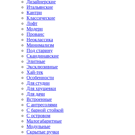
Дизайнерские
Итальянские
Кантри
Классические
Лофт
Модерн
Прованс
Неоклассика
Минимализм
Под старину
Скандинавские
Элитные
Эксклюзивные
Хай-тек
Особенности
Для студии
Для хрущевки
Для дачи
Встроенные
С антресолями
С барной стойкой
С островом
Малогабаритные
Модульные
Скрытые ручки