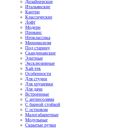
Дизайнерские
Итальянские
Кантри
Классические
Лофт
Модерн
Прованс
Неоклассика
Минимализм
Под старину
Скандинавские
Элитные
Эксклюзивные
Хай-тек
Особенности
Для студии
Для хрущевки
Для дачи
Встроенные
С антресолями
С барной стойкой
С островом
Малогабаритные
Модульные
Скрытые ручки