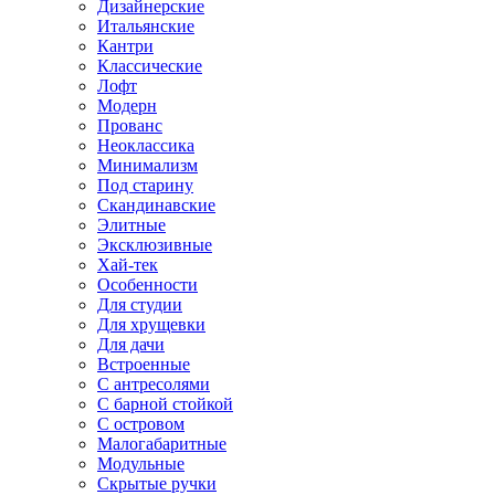
Дизайнерские
Итальянские
Кантри
Классические
Лофт
Модерн
Прованс
Неоклассика
Минимализм
Под старину
Скандинавские
Элитные
Эксклюзивные
Хай-тек
Особенности
Для студии
Для хрущевки
Для дачи
Встроенные
С антресолями
С барной стойкой
С островом
Малогабаритные
Модульные
Скрытые ручки