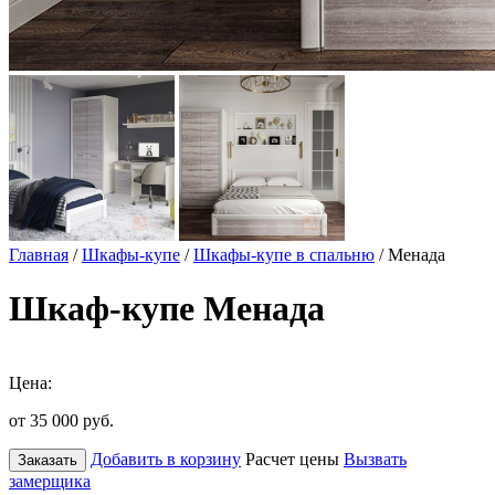
Главная
/
Шкафы-купе
/
Шкафы-купе в спальню
/ Менада
Шкаф-купе Менада
Цена:
от 35 000
руб.
Добавить в корзину
Расчет цены
Вызвать
Заказать
замерщика