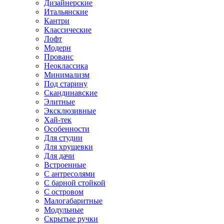
Дизайнерские
Итальянские
Кантри
Классические
Лофт
Модерн
Прованс
Неоклассика
Минимализм
Под старину
Скандинавские
Элитные
Эксклюзивные
Хай-тек
Особенности
Для студии
Для хрущевки
Для дачи
Встроенные
С антресолями
С барной стойкой
С островом
Малогабаритные
Модульные
Скрытые ручки