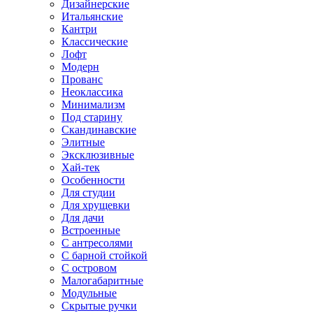
Дизайнерские
Итальянские
Кантри
Классические
Лофт
Модерн
Прованс
Неоклассика
Минимализм
Под старину
Скандинавские
Элитные
Эксклюзивные
Хай-тек
Особенности
Для студии
Для хрущевки
Для дачи
Встроенные
С антресолями
С барной стойкой
С островом
Малогабаритные
Модульные
Скрытые ручки