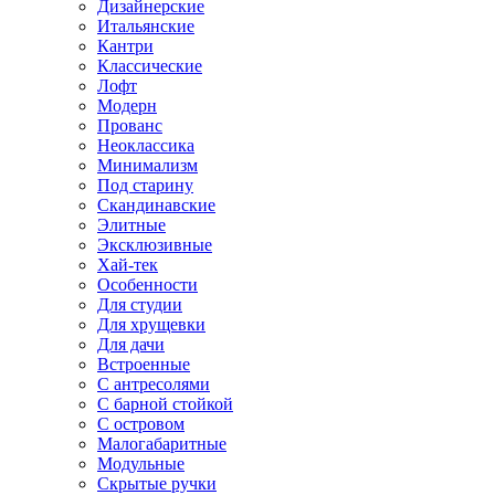
Дизайнерские
Итальянские
Кантри
Классические
Лофт
Модерн
Прованс
Неоклассика
Минимализм
Под старину
Скандинавские
Элитные
Эксклюзивные
Хай-тек
Особенности
Для студии
Для хрущевки
Для дачи
Встроенные
С антресолями
С барной стойкой
С островом
Малогабаритные
Модульные
Скрытые ручки