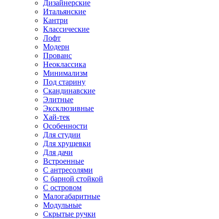
Дизайнерские
Итальянские
Кантри
Классические
Лофт
Модерн
Прованс
Неоклассика
Минимализм
Под старину
Скандинавские
Элитные
Эксклюзивные
Хай-тек
Особенности
Для студии
Для хрущевки
Для дачи
Встроенные
С антресолями
С барной стойкой
С островом
Малогабаритные
Модульные
Скрытые ручки