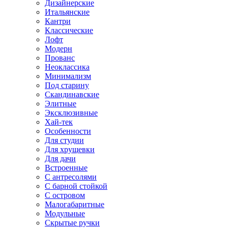
Дизайнерские
Итальянские
Кантри
Классические
Лофт
Модерн
Прованс
Неоклассика
Минимализм
Под старину
Скандинавские
Элитные
Эксклюзивные
Хай-тек
Особенности
Для студии
Для хрущевки
Для дачи
Встроенные
С антресолями
С барной стойкой
С островом
Малогабаритные
Модульные
Скрытые ручки