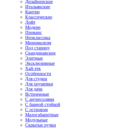
Дизайнерские
Итальянские
Кантри
Классические
Лофт
Модерн
Прованс
Неоклассика
Минимализм
Под старину
Скандинавские
Элитные
Эксклюзивные
Хай-тек
Особенности
Для студии
Для хрущевки
Для дачи
Встроенные
С антресолями
С барной стойкой
С островом
Малогабаритные
Модульные
Скрытые ручки