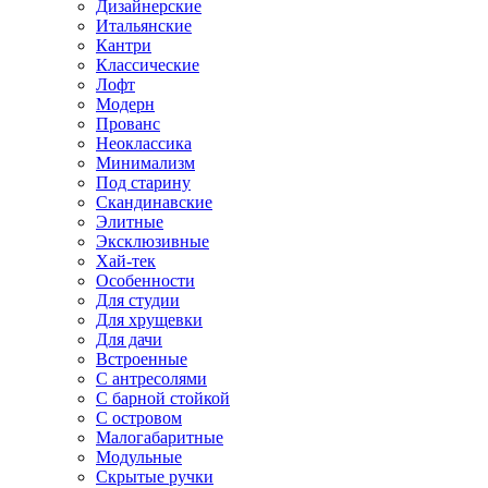
Дизайнерские
Итальянские
Кантри
Классические
Лофт
Модерн
Прованс
Неоклассика
Минимализм
Под старину
Скандинавские
Элитные
Эксклюзивные
Хай-тек
Особенности
Для студии
Для хрущевки
Для дачи
Встроенные
С антресолями
С барной стойкой
С островом
Малогабаритные
Модульные
Скрытые ручки