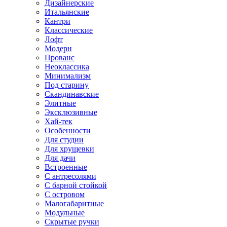
Дизайнерские
Итальянские
Кантри
Классические
Лофт
Модерн
Прованс
Неоклассика
Минимализм
Под старину
Скандинавские
Элитные
Эксклюзивные
Хай-тек
Особенности
Для студии
Для хрущевки
Для дачи
Встроенные
С антресолями
С барной стойкой
С островом
Малогабаритные
Модульные
Скрытые ручки