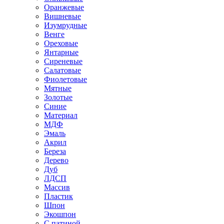
Оранжевые
Вишневые
Изумрудные
Венге
Ореховые
Янтарные
Сиреневые
Салатовые
Фиолетовые
Мятные
Золотые
Синие
Материал
МДФ
Эмаль
Акрил
Береза
Дерево
Дуб
ЛДСП
Массив
Пластик
Шпон
Экошпон
С патиной