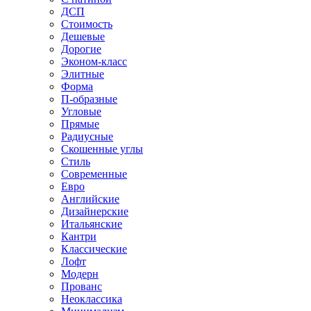
ДСП
Стоимость
Дешевые
Дорогие
Эконом-класс
Элитные
Форма
П-образные
Угловые
Прямые
Радиусные
Скошенные углы
Стиль
Современные
Евро
Английские
Дизайнерские
Итальянские
Кантри
Классические
Лофт
Модерн
Прованс
Неоклассика