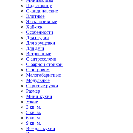
Минимализм
Под старину
Скандинавские
Элитные
Эксклюзивные
Хай-тек
Особенности
Для студии
Для хрущевки
Для дачи
Встроенные
С антресолями
С барной стойкой
С островом
Малогабаритные
Модульные
Скрытые ручки
Размер
Мини-кухни
Узкие
3 кв. м.
5 кв. м.
6 кв. м.
9 кв. м.
Все для кухни