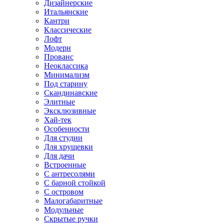
Дизайнерские
Итальянские
Кантри
Классические
Лофт
Модерн
Прованс
Неоклассика
Минимализм
Под старину
Скандинавские
Элитные
Эксклюзивные
Хай-тек
Особенности
Для студии
Для хрущевки
Для дачи
Встроенные
С антресолями
С барной стойкой
С островом
Малогабаритные
Модульные
Скрытые ручки