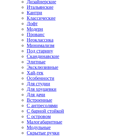
Дизайнерские
Итальянские
Кантри
Классические
Лофт
Модерн
Прованс
Неоклассика
Минимализм
Под старину
Скандинавские
Элитные
Эксклюзивные
Хай-тек
Особенности
Для студии
Для хрущевки
Для дачи
Встроенные
С антресолями
С барной стойкой
С островом
Малогабаритные
Модульные
Скрытые ручки