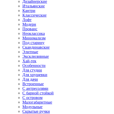
Дизайнерские
Итальянские
Кантри
Классические
Лофт
Модерн
Прованс
Неоклассика
Минимализм
Под старину
Скандинавские
Элитные
Эксклюзивные
Хай-тек
Особенности
Для студии
Для хрущевки
Для дачи
Встроенные
С антресолями
С барной стойкой
С островом
Малогабаритные
Модульные
Скрытые ручки