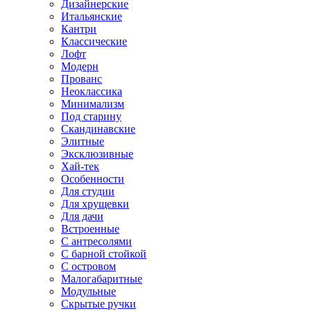
Дизайнерские
Итальянские
Кантри
Классические
Лофт
Модерн
Прованс
Неоклассика
Минимализм
Под старину
Скандинавские
Элитные
Эксклюзивные
Хай-тек
Особенности
Для студии
Для хрущевки
Для дачи
Встроенные
С антресолями
С барной стойкой
С островом
Малогабаритные
Модульные
Скрытые ручки