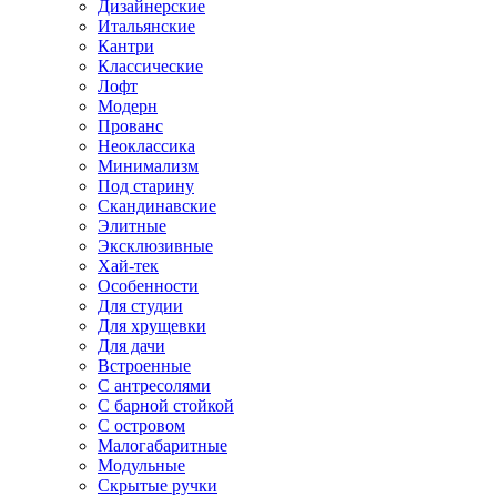
Дизайнерские
Итальянские
Кантри
Классические
Лофт
Модерн
Прованс
Неоклассика
Минимализм
Под старину
Скандинавские
Элитные
Эксклюзивные
Хай-тек
Особенности
Для студии
Для хрущевки
Для дачи
Встроенные
С антресолями
С барной стойкой
С островом
Малогабаритные
Модульные
Скрытые ручки