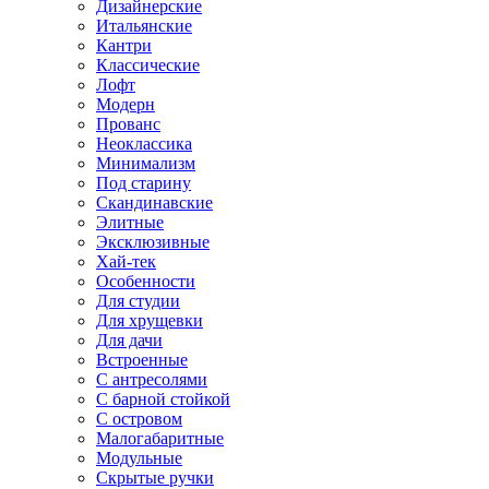
Дизайнерские
Итальянские
Кантри
Классические
Лофт
Модерн
Прованс
Неоклассика
Минимализм
Под старину
Скандинавские
Элитные
Эксклюзивные
Хай-тек
Особенности
Для студии
Для хрущевки
Для дачи
Встроенные
С антресолями
С барной стойкой
С островом
Малогабаритные
Модульные
Скрытые ручки