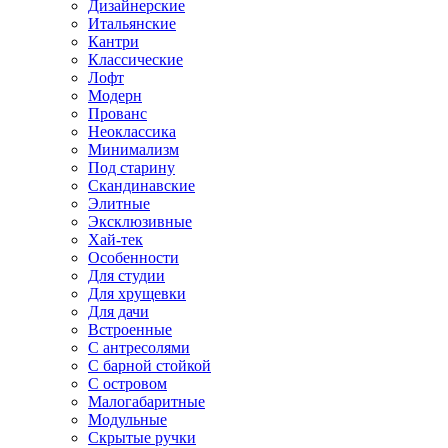
Дизайнерские
Итальянские
Кантри
Классические
Лофт
Модерн
Прованс
Неоклассика
Минимализм
Под старину
Скандинавские
Элитные
Эксклюзивные
Хай-тек
Особенности
Для студии
Для хрущевки
Для дачи
Встроенные
С антресолями
С барной стойкой
С островом
Малогабаритные
Модульные
Скрытые ручки