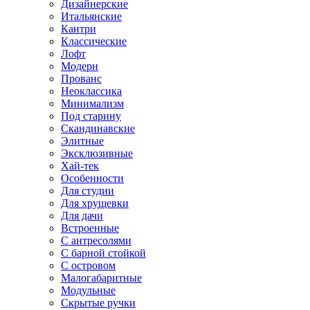
Дизайнерские
Итальянские
Кантри
Классические
Лофт
Модерн
Прованс
Неоклассика
Минимализм
Под старину
Скандинавские
Элитные
Эксклюзивные
Хай-тек
Особенности
Для студии
Для хрущевки
Для дачи
Встроенные
С антресолями
С барной стойкой
С островом
Малогабаритные
Модульные
Скрытые ручки