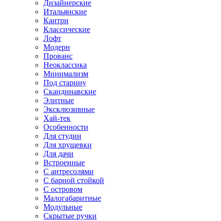
Дизайнерские
Итальянские
Кантри
Классические
Лофт
Модерн
Прованс
Неоклассика
Минимализм
Под старину
Скандинавские
Элитные
Эксклюзивные
Хай-тек
Особенности
Для студии
Для хрущевки
Для дачи
Встроенные
С антресолями
С барной стойкой
С островом
Малогабаритные
Модульные
Скрытые ручки