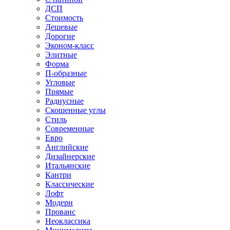
ДСП
Стоимость
Дешевые
Дорогие
Эконом-класс
Элитные
Форма
П-образные
Угловые
Прямые
Радиусные
Скошенные углы
Стиль
Современные
Евро
Английские
Дизайнерские
Итальянские
Кантри
Классические
Лофт
Модерн
Прованс
Неоклассика