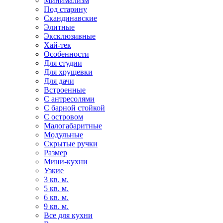
Минимализм
Под старину
Скандинавские
Элитные
Эксклюзивные
Хай-тек
Особенности
Для студии
Для хрущевки
Для дачи
Встроенные
С антресолями
С барной стойкой
С островом
Малогабаритные
Модульные
Скрытые ручки
Размер
Мини-кухни
Узкие
3 кв. м.
5 кв. м.
6 кв. м.
9 кв. м.
Все для кухни