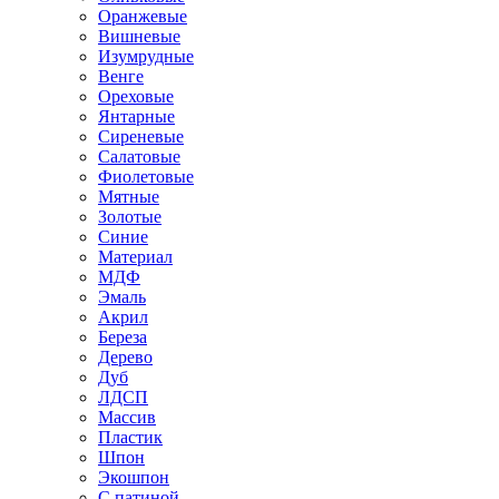
Оранжевые
Вишневые
Изумрудные
Венге
Ореховые
Янтарные
Сиреневые
Салатовые
Фиолетовые
Мятные
Золотые
Синие
Материал
МДФ
Эмаль
Акрил
Береза
Дерево
Дуб
ЛДСП
Массив
Пластик
Шпон
Экошпон
С патиной