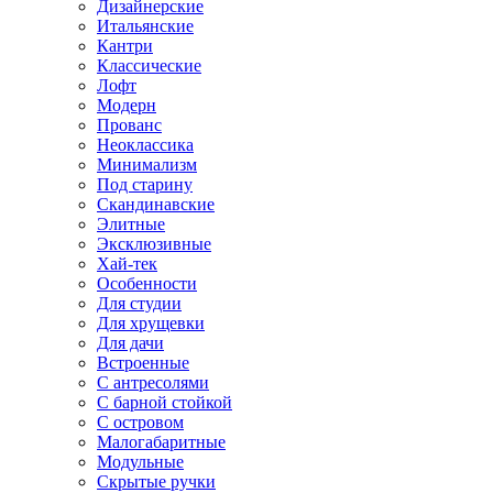
Дизайнерские
Итальянские
Кантри
Классические
Лофт
Модерн
Прованс
Неоклассика
Минимализм
Под старину
Скандинавские
Элитные
Эксклюзивные
Хай-тек
Особенности
Для студии
Для хрущевки
Для дачи
Встроенные
С антресолями
С барной стойкой
С островом
Малогабаритные
Модульные
Скрытые ручки