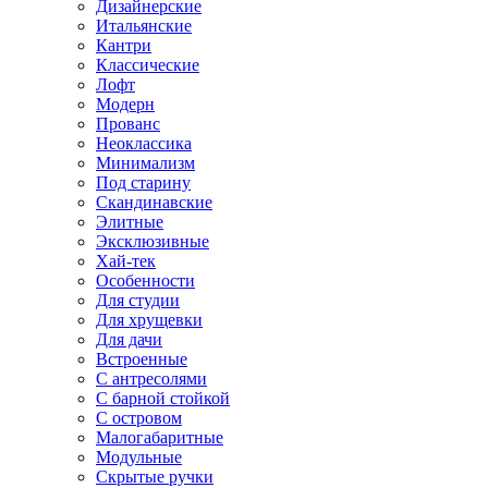
Дизайнерские
Итальянские
Кантри
Классические
Лофт
Модерн
Прованс
Неоклассика
Минимализм
Под старину
Скандинавские
Элитные
Эксклюзивные
Хай-тек
Особенности
Для студии
Для хрущевки
Для дачи
Встроенные
С антресолями
С барной стойкой
С островом
Малогабаритные
Модульные
Скрытые ручки