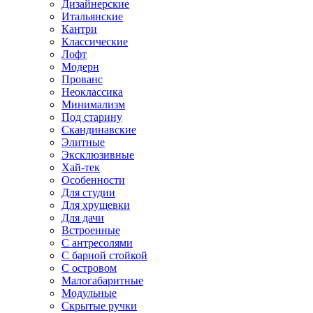
Дизайнерские
Итальянские
Кантри
Классические
Лофт
Модерн
Прованс
Неоклассика
Минимализм
Под старину
Скандинавские
Элитные
Эксклюзивные
Хай-тек
Особенности
Для студии
Для хрущевки
Для дачи
Встроенные
С антресолями
С барной стойкой
С островом
Малогабаритные
Модульные
Скрытые ручки