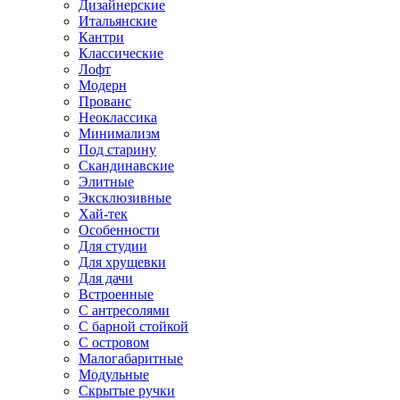
Дизайнерские
Итальянские
Кантри
Классические
Лофт
Модерн
Прованс
Неоклассика
Минимализм
Под старину
Скандинавские
Элитные
Эксклюзивные
Хай-тек
Особенности
Для студии
Для хрущевки
Для дачи
Встроенные
С антресолями
С барной стойкой
С островом
Малогабаритные
Модульные
Скрытые ручки