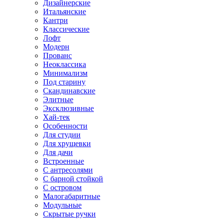
Дизайнерские
Итальянские
Кантри
Классические
Лофт
Модерн
Прованс
Неоклассика
Минимализм
Под старину
Скандинавские
Элитные
Эксклюзивные
Хай-тек
Особенности
Для студии
Для хрущевки
Для дачи
Встроенные
С антресолями
С барной стойкой
С островом
Малогабаритные
Модульные
Скрытые ручки