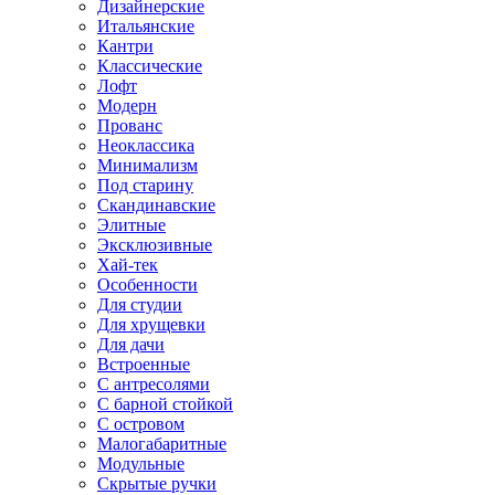
Дизайнерские
Итальянские
Кантри
Классические
Лофт
Модерн
Прованс
Неоклассика
Минимализм
Под старину
Скандинавские
Элитные
Эксклюзивные
Хай-тек
Особенности
Для студии
Для хрущевки
Для дачи
Встроенные
С антресолями
С барной стойкой
С островом
Малогабаритные
Модульные
Скрытые ручки