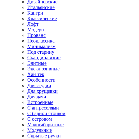
Дизайнерские
Итальянские
Кантри
Классические
Лофт
Модерн
Прованс
Неоклассика
Минимализм
Под старину
Скандинавские
Элитные
Эксклюзивные
Хай-тек
Особенности
Для студии
Для хрущевки
Для дачи
Встроенные
С антресолями
С барной стойкой
С островом
Малогабаритные
Модульные
Скрытые ручки