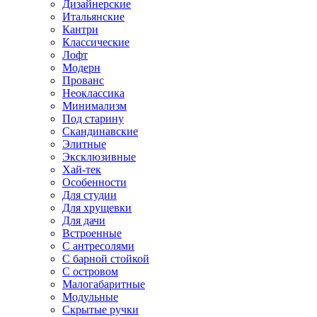
Дизайнерские
Итальянские
Кантри
Классические
Лофт
Модерн
Прованс
Неоклассика
Минимализм
Под старину
Скандинавские
Элитные
Эксклюзивные
Хай-тек
Особенности
Для студии
Для хрущевки
Для дачи
Встроенные
С антресолями
С барной стойкой
С островом
Малогабаритные
Модульные
Скрытые ручки