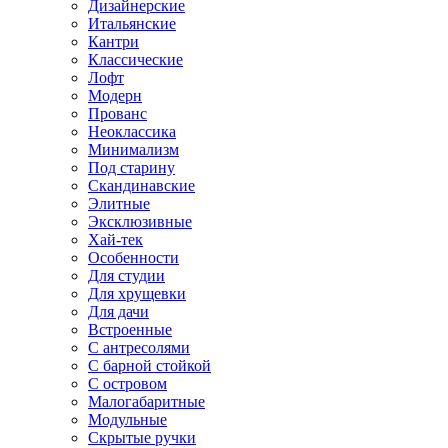
Дизайнерские
Итальянские
Кантри
Классические
Лофт
Модерн
Прованс
Неоклассика
Минимализм
Под старину
Скандинавские
Элитные
Эксклюзивные
Хай-тек
Особенности
Для студии
Для хрущевки
Для дачи
Встроенные
С антресолями
С барной стойкой
С островом
Малогабаритные
Модульные
Скрытые ручки