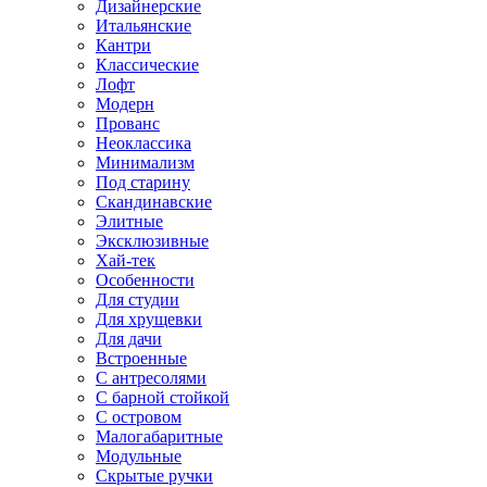
Дизайнерские
Итальянские
Кантри
Классические
Лофт
Модерн
Прованс
Неоклассика
Минимализм
Под старину
Скандинавские
Элитные
Эксклюзивные
Хай-тек
Особенности
Для студии
Для хрущевки
Для дачи
Встроенные
С антресолями
С барной стойкой
С островом
Малогабаритные
Модульные
Скрытые ручки