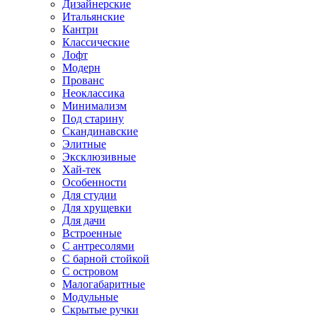
Дизайнерские
Итальянские
Кантри
Классические
Лофт
Модерн
Прованс
Неоклассика
Минимализм
Под старину
Скандинавские
Элитные
Эксклюзивные
Хай-тек
Особенности
Для студии
Для хрущевки
Для дачи
Встроенные
С антресолями
С барной стойкой
С островом
Малогабаритные
Модульные
Скрытые ручки