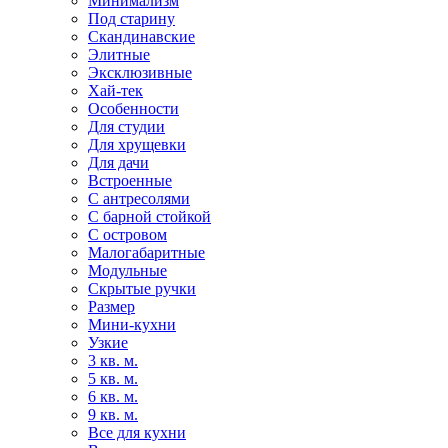
Минимализм
Под старину
Скандинавские
Элитные
Эксклюзивные
Хай-тек
Особенности
Для студии
Для хрущевки
Для дачи
Встроенные
С антресолями
С барной стойкой
С островом
Малогабаритные
Модульные
Скрытые ручки
Размер
Мини-кухни
Узкие
3 кв. м.
5 кв. м.
6 кв. м.
9 кв. м.
Все для кухни