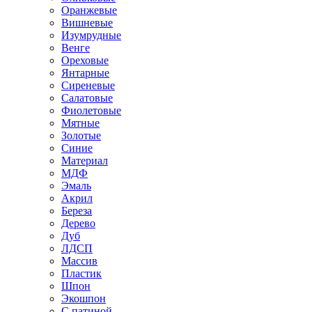
Оранжевые
Вишневые
Изумрудные
Венге
Ореховые
Янтарные
Сиреневые
Салатовые
Фиолетовые
Мятные
Золотые
Синие
Материал
МДФ
Эмаль
Акрил
Береза
Дерево
Дуб
ЛДСП
Массив
Пластик
Шпон
Экошпон
С патиной