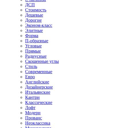
ДСП
Стоимость
Дешевые
Дорогие
Эконом-класс
Элитные
Форма
П-образные
Угловые
Прямые
Радиусные
Скошенные углы
Стиль
Современные
Евро
Английские
Дизайнерские
Итальянские
Кантри
Классические
Лофт
Модерн
Прованс
Неоклассика