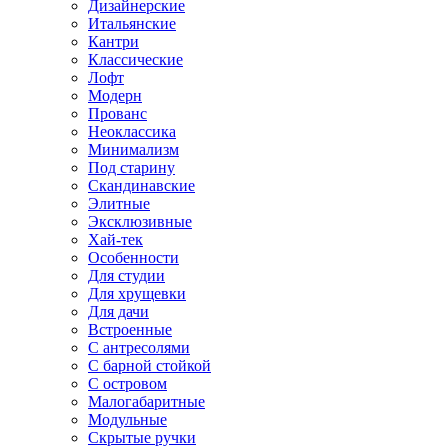
Дизайнерские
Итальянские
Кантри
Классические
Лофт
Модерн
Прованс
Неоклассика
Минимализм
Под старину
Скандинавские
Элитные
Эксклюзивные
Хай-тек
Особенности
Для студии
Для хрущевки
Для дачи
Встроенные
С антресолями
С барной стойкой
С островом
Малогабаритные
Модульные
Скрытые ручки