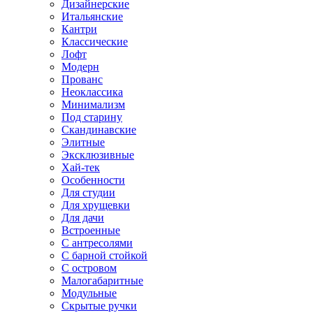
Дизайнерские
Итальянские
Кантри
Классические
Лофт
Модерн
Прованс
Неоклассика
Минимализм
Под старину
Скандинавские
Элитные
Эксклюзивные
Хай-тек
Особенности
Для студии
Для хрущевки
Для дачи
Встроенные
С антресолями
С барной стойкой
С островом
Малогабаритные
Модульные
Скрытые ручки