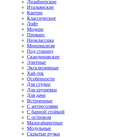
Дизайнерские
Итальянские
Кантри
Классические
Лофт
Модерн
Прованс
Неоклассика
Минимализм
Под старину
Скандинавские
Элитные
Эксклюзивные
Хай-тек
Особенности
Для студии
Для хрущевки
Для дачи
Встроенные
С антресолями
С барной стойкой
С островом
Малогабаритные
Модульные
Скрытые ручки