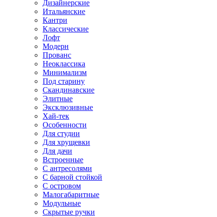
Дизайнерские
Итальянские
Кантри
Классические
Лофт
Модерн
Прованс
Неоклассика
Минимализм
Под старину
Скандинавские
Элитные
Эксклюзивные
Хай-тек
Особенности
Для студии
Для хрущевки
Для дачи
Встроенные
С антресолями
С барной стойкой
С островом
Малогабаритные
Модульные
Скрытые ручки