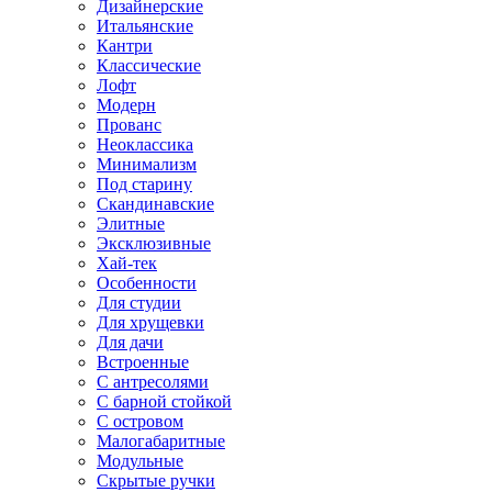
Дизайнерские
Итальянские
Кантри
Классические
Лофт
Модерн
Прованс
Неоклассика
Минимализм
Под старину
Скандинавские
Элитные
Эксклюзивные
Хай-тек
Особенности
Для студии
Для хрущевки
Для дачи
Встроенные
С антресолями
С барной стойкой
С островом
Малогабаритные
Модульные
Скрытые ручки