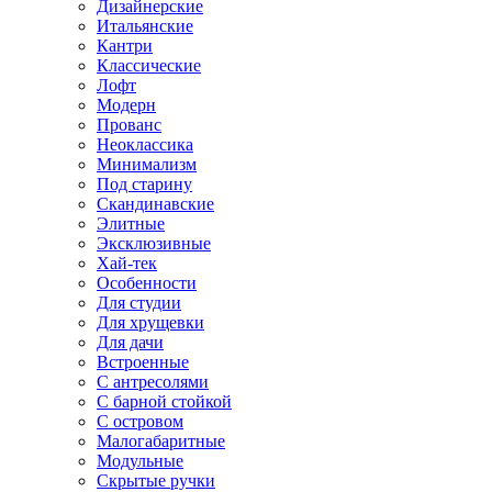
Дизайнерские
Итальянские
Кантри
Классические
Лофт
Модерн
Прованс
Неоклассика
Минимализм
Под старину
Скандинавские
Элитные
Эксклюзивные
Хай-тек
Особенности
Для студии
Для хрущевки
Для дачи
Встроенные
С антресолями
С барной стойкой
С островом
Малогабаритные
Модульные
Скрытые ручки